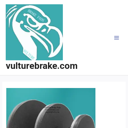
跳
至
内
容
MAI
MEN
vulturebrake.com